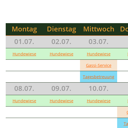
Montag
Dienstag
Mittwoch
Do
01.07.
02.07.
03.07.
Hundewiese
Hundewiese
Hundewiese
Gassi-Service
Tagesbetreuung
08.07.
09.07.
10.07.
Hundewiese
Hundewiese
Hundewiese
T