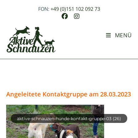
Zum
Inhalt
FON:
+49 (0)151 102 092 73
springen
MENÜ
Angeleitete Kontaktgruppe am 28.03.2023
aktive-schnauzen-hunde-kontakt-gruppe-03 (26)