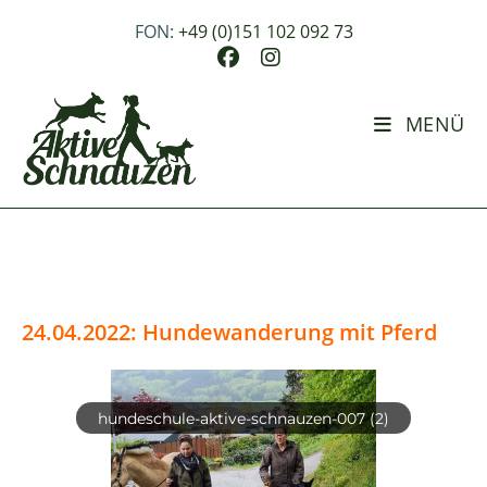
Zum
Inhalt
FON:
+49 (0)151 102 092 73
springen
MENÜ
24.04.2022: Hundewanderung mit Pferd
hundeschule-aktive-schnauzen-007 (2)